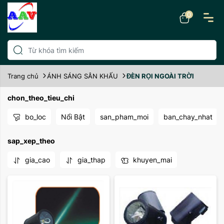
0
Trang chủ
ÁNH SÁNG SÂN KHẤU
ĐÈN RỌI NGOÀI TRỜI
chon_theo_tieu_chi
bo_loc
Nổi Bật
san_pham_moi
ban_chay_nhat
sap_xep_theo
gia_cao
gia_thap
khuyen_mai