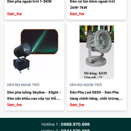
Đèn pha ngoài trời 1-5KW
Đèn rọi tìm kiếm ngoài trời 
2kW-7kW
lien_he
lien_he
ĐÈN RỌI NGOÀI TRỜI
ĐÈN RỌI NGOÀI TRỜI
Đèn pha luồng Skyline - Xlight - 
Đèn Pha Led KE05 - Đèn Pha 
Đèn sân khấu cao cấp tại Việt 
hàng chính hãng, chất lượng 
lien_he
lien_he
Hưng
cao, giá tốt
Hotline 1
0988.970.666
Hotline 2
0944.970.666