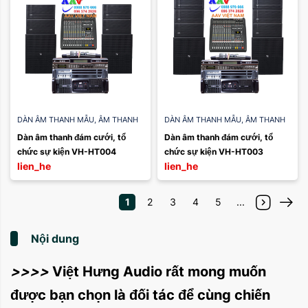
DÀN ÂM THANH MẪU
,
ÂM THANH
DÀN ÂM THANH MẪU
,
ÂM THANH
TIỆC CƯỚI
TIỆC CƯỚI
,
ÂM THANH HỘI
Dàn âm thanh đám cưới, tổ 
Dàn âm thanh đám cưới, tổ 
TRƯỜNG
chức sự kiện VH-HT004
chức sự kiện VH-HT003
lien_he
lien_he
1
2
3
4
5
...
Nội dung
>>>>
Việt Hưng Audio rất mong muốn
được bạn chọn là đối tác để cùng chiến