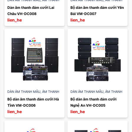
DÀN ÂM THANH MẪU
,
ÂM THANH
DÀN ÂM THANH MẪU
,
ÂM THANH
TIỆC CƯỚI
TIỆC CƯỚI
Dàn âm thanh đám cưới Lai 
Bộ dàn âm thanh đám cưới Yên 
Châu VH-DC008
Bái VM-DC007
lien_he
lien_he
DÀN ÂM THANH MẪU
,
ÂM THANH
DÀN ÂM THANH MẪU
,
ÂM THANH
TIỆC CƯỚI
TIỆC CƯỚI
Bộ dàn âm thanh đám cưới Hà 
Bộ dàn âm thanh đám cưới 
Tĩnh VM-DC006
Nghệ An VH-DC005
lien_he
lien_he