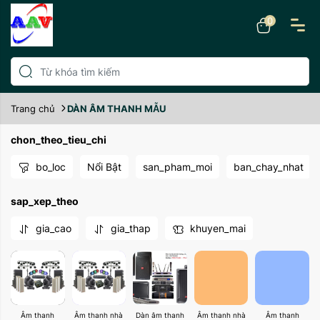
0
Trang chủ
DÀN ÂM THANH MẪU
chon_theo_tieu_chi
bo_loc
Nổi Bật
san_pham_moi
ban_chay_nhat
sap_xep_theo
gia_cao
gia_thap
khuyen_mai
Âm thanh
Âm thanh nhà
Dàn âm thanh
Âm thanh nhà
Âm thanh