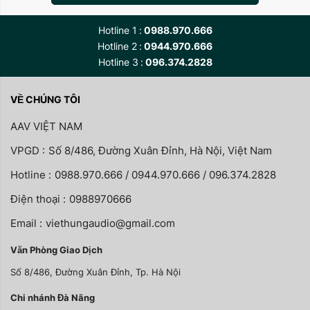
nhanh chóng, chất lượng, hiệu quả, đề cao trách
Hotline 1
0988.970.666
nhiệm, tính tích cực, tinh thần xây dựng, hợp
Hotline 2
0944.970.666
tác, nói đi đôi với làm. Làm ăn chân chính, nhưng
Hotline 3
096.374.2828
phải hiệu quả tối ưu, phải đồng hành cùng khách
hàng, đối tác để cùng chiến thắng, cùng phát
VỀ CHÚNG TÔI
triển.
AAV VIỆT NAM
Đội ngũ cán bộ, nhân viên của Việt Hưng
VPGD :
Số 8/486, Đường Xuân Đỉnh, Hà Nội, Việt Nam
Audio được đào tạo, rèn luyện, sàng lọc nghiêm
Hotline :
0988.970.666 / 0944.970.666 / 096.374.2828
ngặt trong thực tiễn để vươn lên bắt kịp phương
Điện thoại :
0988970666
thức làm việc quốc tế thời kỳ 4.0, phải hội đủ đức
Email :
viethungaudio@gmail.com
- tài, đặt trong mối quan hệ biện chứng, thống
nhất, tạo nên văn hóa doanh nghiệp, văn hóa
Văn Phòng Giao Dịch
ứng xử và hợp tác, đồng hành với đối tác, khách
Số 8/486, Đường Xuân Đỉnh, Tp. Hà Nội
hàng, phát huy tinh hoa truyền thống dân tộc,
Chi nhánh Đà Nãng