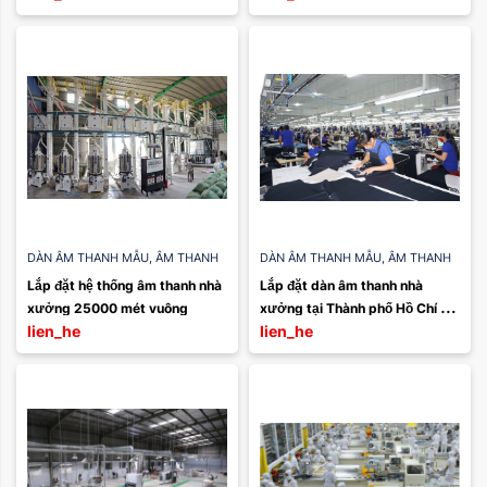
DÀN ÂM THANH MẪU
,
ÂM THANH
DÀN ÂM THANH MẪU
,
ÂM THANH
NHÀ XƯỞNG
NHÀ XƯỞNG
Lắp đặt hệ thống âm thanh nhà 
Lắp đặt dàn âm thanh nhà 
xưởng 25000 mét vuông
xưởng tại Thành phố Hồ Chí 
lien_he
lien_he
Minh