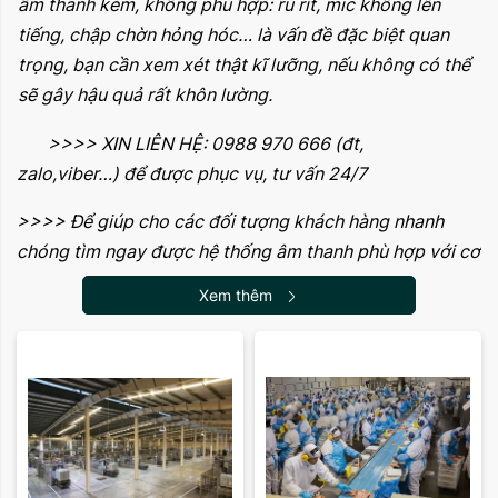
âm thanh kém, không phù hợp: rú rít, mic không lên
tiếng, chập chờn hỏng hóc… là vấn đề đặc biệt quan
trọng, bạn cần xem xét thật kĩ lưỡng, nếu không có thể
sẽ gây hậu quả rất khôn lường.
>>>> XIN LIÊN HỆ: 0988 970 666 (đt,
zalo,viber…) để được phục vụ, tư vấn 24/7
>>>> Để giúp cho các đối tượng khách hàng nhanh
chóng tìm ngay được hệ thống âm thanh phù hợp với cơ
quan, đơn vị, địa phương, gia đình mình một cách hiệu
Xem thêm
quả, Việt Hưng Audio xây dựng các phương án âm
thanh, các hệ thống,
dàn âm thanh mẫu
cho các loại
hình hệ thống âm thanh. Bạn có thể chọn
ngay dưới đây: