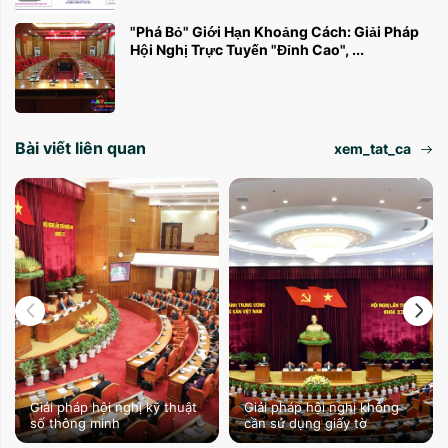
"Phá Bỏ" Giới Hạn Khoảng Cách: Giải Pháp
Hội Nghị Trực Tuyến "Đỉnh Cao", ...
Bài viết liên quan
xem_tat_ca
Giải pháp hội nghị kỹ thuật
Giải pháp hội nghị không
số thông minh
cần sử dụng giấy tờ