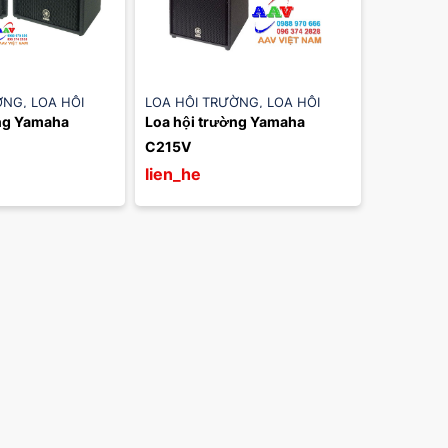
ỜNG
,
LOA HỘI
LOA HỘI TRƯỜNG
,
LOA HỘI
ng Yamaha 
Loa hội trường Yamaha 
AHA
TRƯỜNG YAMAHA
C215V
lien_he