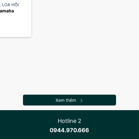
,
LOA HỘI
Yamaha 
A
Xem thêm
Hotline 2
0944.970.666