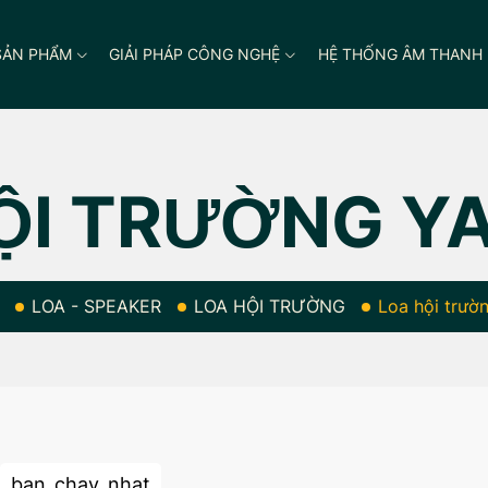
SẢN PHẨM
GIẢI PHÁP CÔNG NGHỆ
HỆ THỐNG ÂM THANH
ỘI TRƯỜNG 
LOA - SPEAKER
LOA HỘI TRƯỜNG
Loa hội trư
ban_chay_nhat