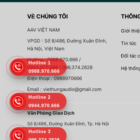
VỀ CHÚNG TÔI
THÔNG
AAV VIỆT NAM
Giới thi
VPGD :
Số 8/486, Đường Xuân Đỉnh,
Tin tức
Hà Nội, Việt Nam
Đối tác 
Hotline :
0988.970.666 /
Hotline 1
0944.970.666 / 096.374.2828
Hệ thống
0988.970.666
Điện thoại :
0988970666
Email :
viethungaudio@gmail.com
Hotline 2
0944.970.666
Văn Phòng Giao Dịch
Số 8/486, Đường Xuân Đỉnh, Tp. Hà Nội
Hotline 3
096.374.2828