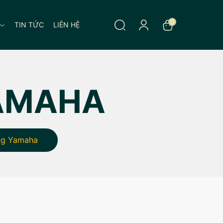
0
TIN TỨC
LIÊN HỆ
YAMAHA
ờng Yamaha