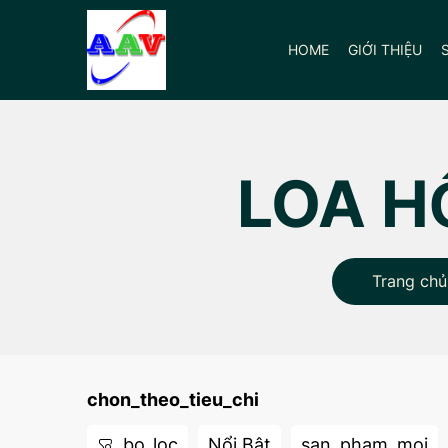
HOME
GIỚI THIỆU
LOA H
Trang chủ
chon_theo_tieu_chi
bo_loc
Nổi Bật
san_pham_moi