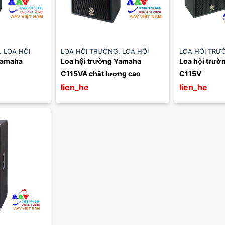
,
LOA HỘI
LOA HỘI TRƯỜNG
,
LOA HỘI
LOA HỘI TRƯ
Yamaha 
Loa hội trường Yamaha 
Loa hội trườ
A
TRƯỜNG YAMAHA
TRƯỜNG YAM
C115VA chất lượng cao
C115V
lien_he
lien_he