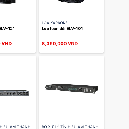
LOA KARAOKE
 ELV-121
Loa toàn dải ELV-101
0
VND
8,360,000
VND
 HIỆU ÂM THANH
BỘ XỬ LÝ TÍN HIỆU ÂM THANH