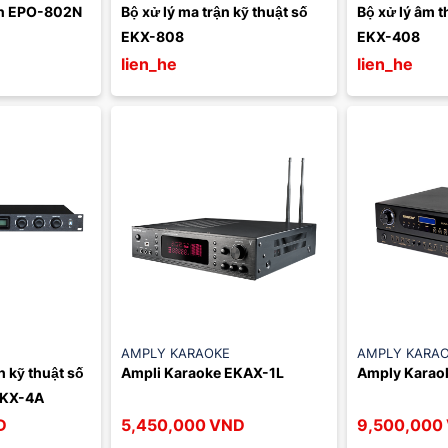
ồn EPO-802N
Bộ xử lý ma trận kỹ thuật số 
Bộ xử lý âm t
EKX-808
EKX-408
lien_he
lien_he
AMPLY KARAOKE
AMPLY KARA
 kỹ thuật số 
Ampli Karaoke EKAX-1L
Amply Karao
EKX-4A
D
5,450,000
VND
9,500,000