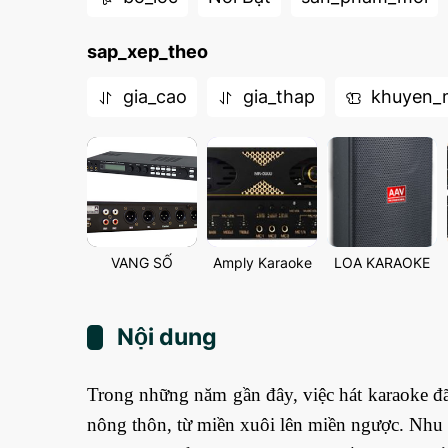
sap_xep_theo
gia_cao
gia_thap
khuyen_
VANG SỐ
Amply Karaoke
LOA KARAOKE
Nội dung
Trong những năm gần đây, việc hát karaoke đã 
nông thôn, từ miền xuôi lên miền ngược. Nhu cầ