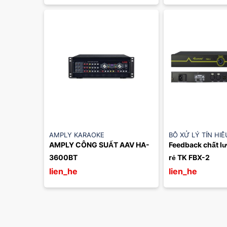
AMPLY KARAOKE
BỘ XỬ LÝ TÍN HI
AMPLY CÔNG SUẤT AAV HA-
Feedback chất lư
3600BT
rẻ TK FBX-2
lien_he
lien_he