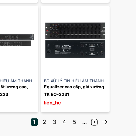
 HIỆU ÂM THANH
BỘ XỬ LÝ TÍN HIỆU ÂM THANH
ất lượng cao, 
Equalizer cao cấp, giá xưởng 
-223
TK EQ-2231
lien_he
1
2
3
4
5
...