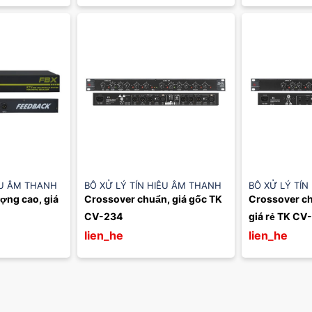
ỆU ÂM THANH
BỘ XỬ LÝ TÍN HIỆU ÂM THANH
BỘ XỬ LÝ TÍN
ợng cao, giá 
Crossover chuẩn, giá gốc TK 
Crossover ch
CV-234
giá rẻ TK CV
lien_he
lien_he