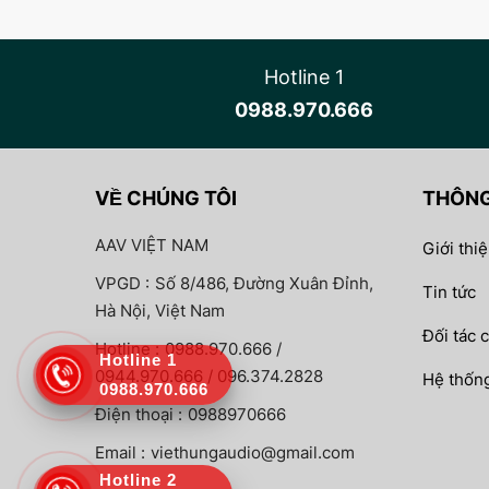
Hotline 1
0988.970.666
VỀ CHÚNG TÔI
THÔNG
AAV VIỆT NAM
Giới thi
VPGD :
Số 8/486, Đường Xuân Đỉnh,
Tin tức
Hà Nội, Việt Nam
Đối tác 
Hotline :
0988.970.666 /
Hotline 1
0944.970.666 / 096.374.2828
Hệ thống
0988.970.666
Điện thoại :
0988970666
Email :
viethungaudio@gmail.com
Hotline 2