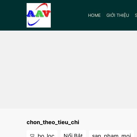
HOME
GIỚI THIỆU
chon_theo_tieu_chi
bo_loc
Nổi Bật
san_pham_moi