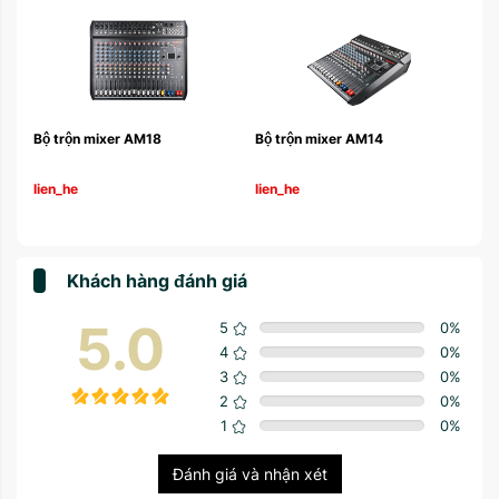
R26
Bộ trộn mixer AM18
Bộ trộn mixer AM14
Bộ 
lien_he
lien_he
lie
Khách hàng đánh giá
5.0
5
0
%
4
0
%
3
0
%
2
0
%
1
0
%
Đánh giá và nhận xét