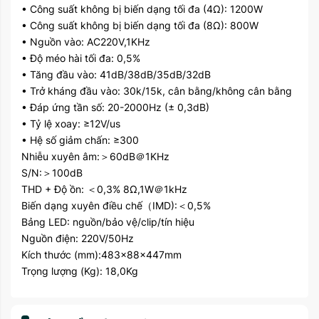
• Công suất không bị biến dạng tối đa (4Ω): 1200W
• Công suất không bị biến dạng tối đa (8Ω): 800W
• Nguồn vào: AC220V,1KHz
• Độ méo hài tối đa: 0,5%
• Tăng đầu vào: 41dB/38dB/35dB/32dB
• Trở kháng đầu vào: 30k/15k, cân bằng/không cân bằng
• Đáp ứng tần số: 20-2000Hz (± 0,3dB)
• Tỷ lệ xoay: ≥12V/us
• Hệ số giảm chấn: ≥300
Nhiễu xuyên âm:＞60dB＠1KHz
S/N:＞100dB
THD + Độ ồn: ＜0,3% 8Ω,1W＠1kHz
Biến dạng xuyên điều chế（IMD):＜0,5%
Bảng LED: nguồn/bảo vệ/clip/tín hiệu
Nguồn điện: 220V/50Hz
Kích thước (mm):483×88×447mm
Trọng lượng (Kg): 18,0Kg