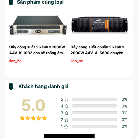
Sản phẩm cùng loại
 
Đẩy công suất 2 kênh x 1000W 
Đẩy công suất chuẩn 2 kênh x 
AAV  K-1002 cho hệ thống âm 
2000W AAV  A-5600 chuyên 
thanh hội trường
dùng loa sub hội trường
lien_he
lien_he
Khách hàng đánh giá
5.0
5
0
%
4
0
%
3
0
%
2
0
%
1
0
%