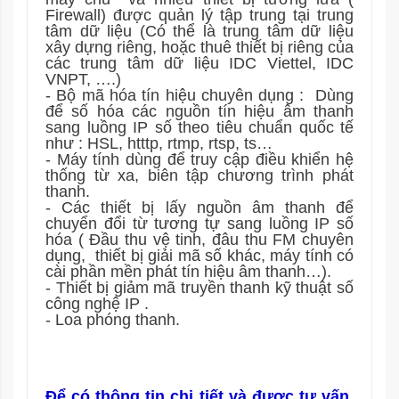
Firewall) được quản lý tập trung tại trung
tâm dữ liệu (Có thể là trung tâm dữ liệu
xây dựng riêng, hoặc thuê thiết bị riêng của
các trung tâm dữ liệu IDC Viettel, IDC
VNPT, ….)
- Bộ mã hóa tín hiệu chuyên dụng :
Dùng
để số hóa các nguồn tín hiệu âm thanh
sang luồng IP số theo tiêu chuẩn quốc tế
như : HSL, htttp, rtmp, rtsp, ts…
- Máy tính dùng để truy cập điều khiển hệ
thống từ xa, biên tập chương trình phát
thanh.
- Các thiết bị lấy nguồn âm thanh để
chuyển đổi từ tương tự sang luồng IP số
hóa ( Đầu thu vệ tinh, đâu thu FM chuyên
dụng,
thiết bị giải mã số khác, máy tính có
cài phần mền phát tín hiệu âm thanh…).
- Thiết bị giảm mã truyền thanh kỹ thuật số
công nghệ IP .
- Loa phóng thanh.
Để có thông tin chi tiết và được tư vấn,