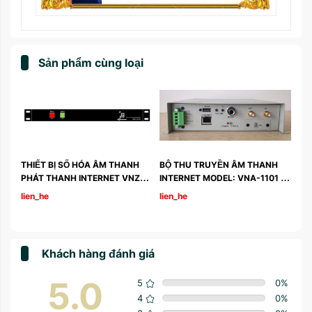
Sản phẩm cùng loại
 
THIẾT BỊ SỐ HÓA ÂM THANH 
BỘ THU TRUYỀN ÂM THANH 
PHÁT THANH INTERNET VNZ-
INTERNET MODEL: VNA-1101 
U1
(VER.3.3-2022)
lien_he
lien_he
Khách hàng đánh giá
5.0
5
0
%
4
0
%