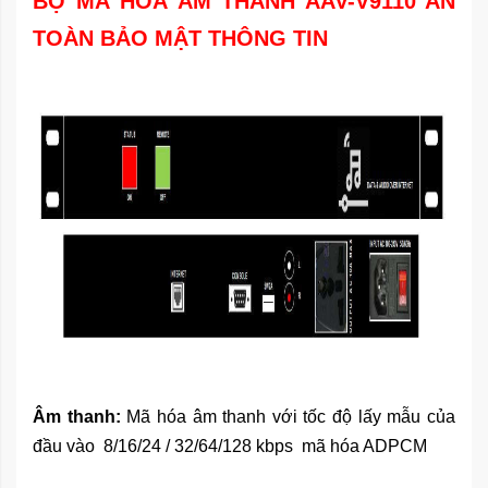
BỘ MÃ HÓA ÂM THANH AAV-V9110 AN
TOÀN BẢO MẬT THÔNG TIN
Âm thanh:
Mã hóa âm thanh với tốc độ lấy mẫu của
đầu vào 8/16/24 / 32/64/128 kbps mã hóa ADPCM