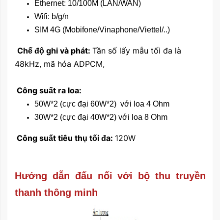
Ethernet: 10/100M (LAN/WAN)
Wifi: b/g/n
SIM 4G (Mobifone/Vinaphone/Viettel/..)
Chế độ ghi và phát:
Tần số lấy mẫu tối đa là
48kHz, mã hóa ADPCM,
Công suất ra loa:
50W*2 (cực đại 60W*2) với loa 4 Ohm
30W*2 (cực đại 40W*2) với loa 8 Ohm
Công suất tiêu thụ tối đa:
120W
Hướng dẫn đấu nối với bộ thu truyền
thanh thông minh