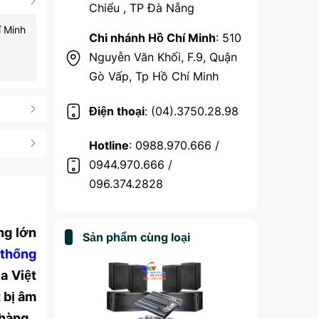
Chiểu , TP Đà Nẵng
í Minh
Chi nhánh Hồ Chí Minh
: 510
Nguyễn Văn Khối, F.9, Quận
Gò Vấp, Tp Hồ Chí Minh
Điện thoại
: (04).3750.28.98
Hotline
: 0988.970.666 /
0944.970.666 /
096.374.2828
ng lớn
Sản phẩm cùng loại
 thống
a Việt
 bị âm
 hàng.