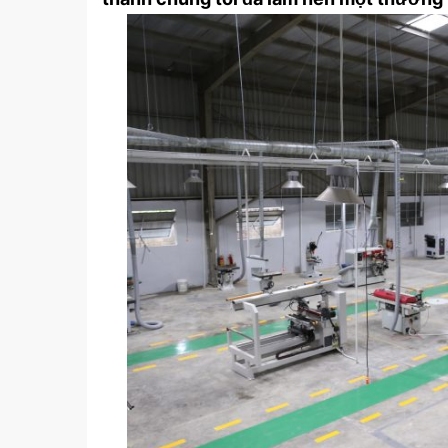
Hệ thống âm thanh đám cưới 
VM011
lien_he