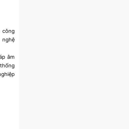
u công
g nghệ
háp âm
 thống
nghiệp