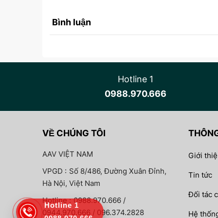
Bình luận
Hotline 1
0988.970.666
VỀ CHÚNG TÔI
THÔNG
AAV VIỆT NAM
Giới thi
VPGD :
Số 8/486, Đường Xuân Đỉnh,
Tin tức
Hà Nội, Việt Nam
Đối tác 
Hotline :
0988.970.666 /
Hotline 1
0944.970.666 / 096.374.2828
Hệ thống