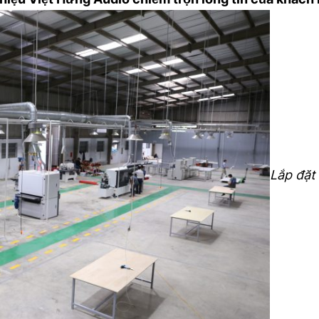
Dàn âm thanh đám cưới VH-
Dàn âm thanh đám cướ
DC010
Quang VH54
lien_he
lien_he
Lắp đặt