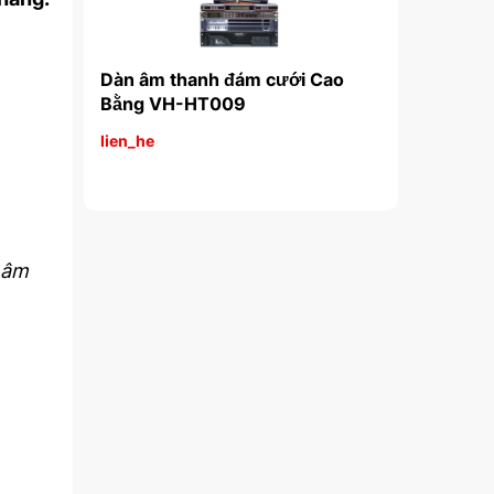
i Tuyên 
Dàn âm thanh đám cưới Cao 
Dàn âm than
Bằng VH-HT009
Châu VH-
lien_he
lien_he
 âm