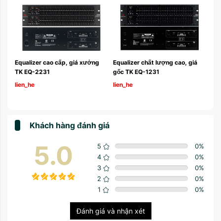
á 
Equalizer cao cấp, giá xưởng 
Equalizer chất lượng cao, giá 
TK EQ-2231
gốc TK EQ-1231
lien_he
lien_he
Khách hàng đánh giá
5.0
5
0
%
4
0
%
3
0
%
2
0
%
1
0
%
Đánh giá và nhận xét