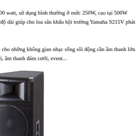
000 watt, sử dụng bình thường ở mức 250W, cao tại 500W
ộ dài giúp cho loa sân khấu hội trường Yamaha S215V phát
Loa NEXT Pro15
Loa Next-Proaudio P
20,800,000
VND
lien_he
n cho những không gian nhạc sống sôi động cần âm thanh lớn
ời, âm thanh đám cưới, event...