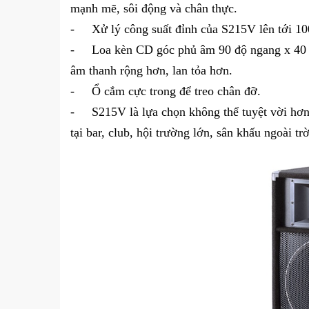
mạnh mẽ, sôi động và chân thực.
-
Xử lý công suất đỉnh của S215V lên tới 1
-
Loa kèn CD góc phủ âm 90 độ ngang x 40 đ
Loa NEXT Pro 12A
âm thanh rộng hơn, lan tỏa hơn.
70,000,000
VND
-
Ổ cắm cực trong để treo chân đỡ.
-
S215V là lựa chọn không thể tuyệt vời hơ
tại bar, club, hội trường lớn, sân khấu ngoài tr