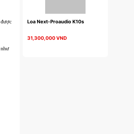
 được
FA18spHP
Loa Next-Proaudio K10s
Loa Next P
31,300,000
VND
36,800,00
 như