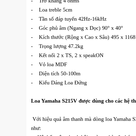
-
Trở kháng 4 ohms
-
Loa treble 5cm
-
Tần số đáp tuyến 42Hz-16kHz
-
Góc phủ âm (Ngang x Dọc) 90° x 40°
-
Kích thước (Rộng x Cao x Sâu) 495 x 116
-
Trọng lượng 47.2kg
-
Kết nối 2 x TS, 2 x speakON
-
Vỏ loa MDF
-
Diện tích 50-100m
-
Kiểu Dáng Loa Đứng
Loa Yamaha S215V được dùng cho các hệ t
Với hiệu quả âm thanh mà dòng loa Yamaha S2
như: