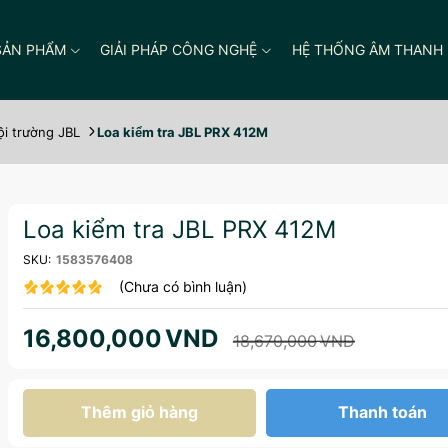
SẢN PHẨM
GIẢI PHÁP CÔNG NGHỆ
HỆ THỐNG ÂM THANH
ội trường JBL
Loa kiểm tra JBL PRX 412M
Loa kiểm tra JBL PRX 412M
SKU:
1583576408
(Chưa có bình luận)
16,800,000
VND
18,670,000
VND
Thêm giỏ hàng
Thanh toán