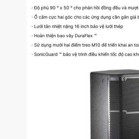
· Độ phủ 90 ° x 50 ° cho phản hồi đồng đều và mượt
· Ổ cắm cực hai góc cho các ứng dụng cần gắn giá 
Trường JBL PRX 735
Loa Hội Trường JBL PRX 725
· Lưới tản nhiệt nặng 16 inch bảo vệ lưới thép
· Hoàn thiện bao vây DuraFlex ™
lien_he
· Sử dụng mười hai điểm treo M10 để triển khai an to
· SonicGuard ™ bảo vệ trình điều khiển tốc độ cao k