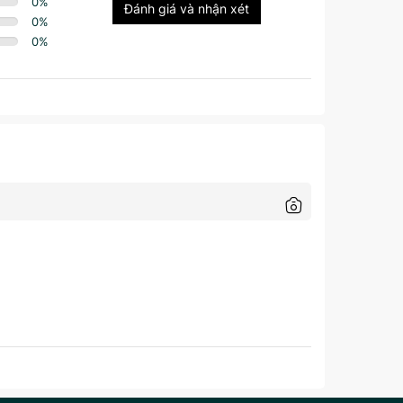
0
%
Đánh giá và nhận xét
0
%
0
%