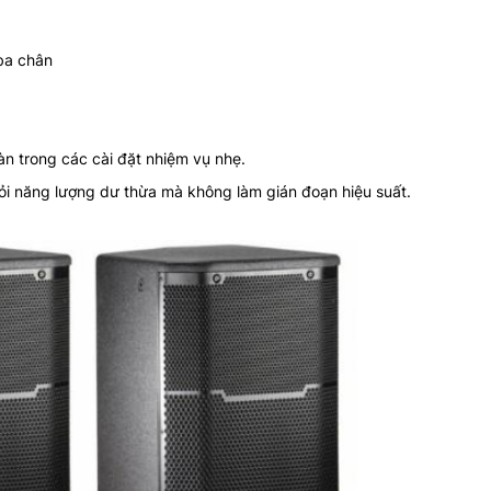
ba chân
Loa Hội Trường JBL PRX 418S
Loa hội trường JBL 
lien_he
lien_he
àn trong các cài đặt nhiệm vụ nhẹ.
hỏi năng lượng dư thừa mà không làm gián đoạn hiệu suất.