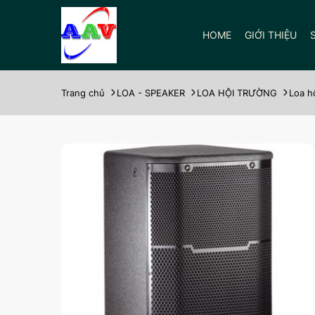
HOME
GIỚI THIỆU
Trang chủ
LOA - SPEAKER
LOA HỘI TRƯỜNG
Loa h