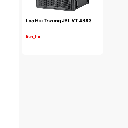
VT 4880A
Loa Hội Trường JBL VT 4883
Loa Hội Tr
lien_he
lien_he