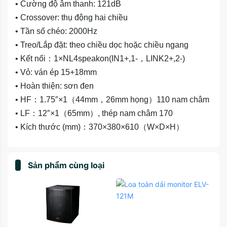
• Cường độ âm thanh: 121dB

• Crossover: thụ động hai chiều

• Tần số chéo: 2000Hz

• Treo/Lắp đặt: theo chiều dọc hoặc chiều ngang

• Kết nối：1×NL4speakon(IN1+,1-，LINK2+,2-)

• Vỏ: ván ép 15+18mm

• Hoàn thiện: sơn đen

• HF：1.75″×1（44mm，26mm họng）110 nam châm

• LF：12″×1（65mm）, thép nam châm 170

• Kích thước (mm)：370×380×610（W×D×H）
Sản phẩm cùng loại