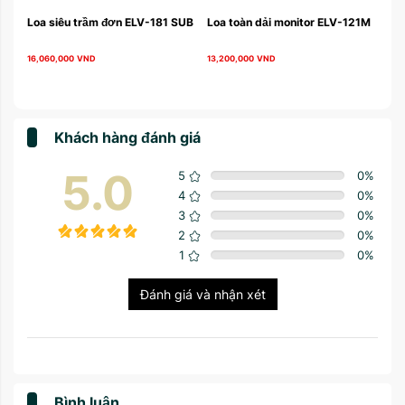
Loa siêu trầm đơn ELV-181 SUB
Loa toàn dải monitor ELV-121M
Loa
16,060,000
VND
13,200,000
VND
16,
Khách hàng đánh giá
5.0
5
0
%
4
0
%
3
0
%
2
0
%
1
0
%
Đánh giá và nhận xét
Bình luận