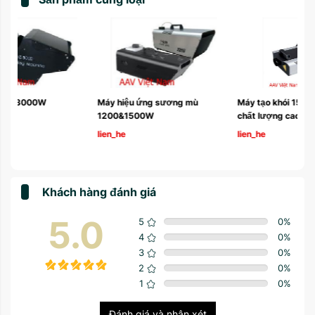
Máy hiệu ứng sương mù 
Máy tạo khói 1500W chính hãng, 
1200&1500W 
chất lượng cao
lien_he
lien_he
Khách hàng đánh giá
5.0
5
0
%
4
0
%
3
0
%
2
0
%
1
0
%
Đánh giá và nhận xét