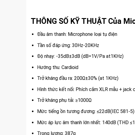
THÔNG SỐ KỸ THUẬT Của Mic
Đầu âm thanh: Microphone loại tụ điện
Tần số đáp ứng: 30Hz-20KHz
Độ nhạy: -35dB±3dB (dB=1V/Pa at1KHz)
Hướng thu: Cardioid
Trở kháng đầu ra: 200Ω±30% (at 1KHz)
Hình thức kết nối: Phích cắm XLR mẫu + jac
Trở kháng phụ tải: ≥1000Ω
Mức tiếng ồn tương đương: ≤22dB(IEC 581-5)
Mức áp lực âm thanh lớn nhất: 140dB (THD ≤
Trọng lượng: 387g