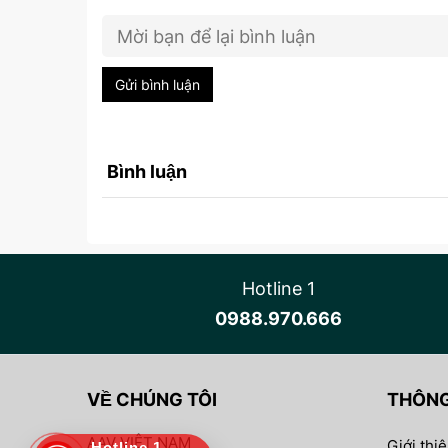
Gửi bình luận
Bình luận
Hotline 1
0988.970.666
VỀ CHÚNG TÔI
THÔNG
AAV VIỆT NAM
Giới thi
Hotline 1