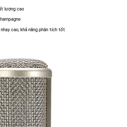
ất lượng cao
 champagne
LOA CỘT TREO TƯỜNG 
LOA CỘT TREO TƯỜN
TAKSTAR EBS-25W
TAKSTAR EBS-45W
̣ nhạy cao, khả năng phân tích tốt.
1,700,000
VND
2,200,000
VND