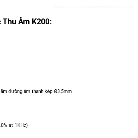
 Thu Âm K200:
k cắm đường âm thanh kép Ø3.5mm
1.0% at 1KHz)