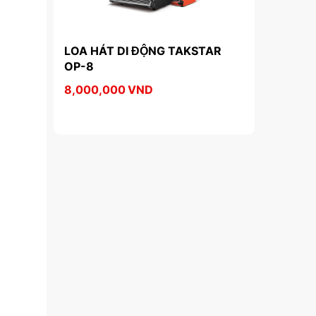
G 
LOA HÁT DI ĐỘNG TAKSTAR 
Máy Trợ Gi
OP-8
8,000,000
VND
440,000
V