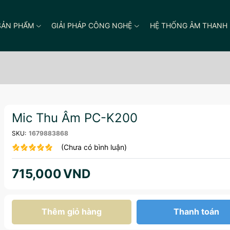
SẢN PHẨM
GIẢI PHÁP CÔNG NGHỆ
HỆ THỐNG ÂM THANH
Mic Thu Âm PC-K200
SKU:
1679883868
(Chưa có bình luận)
715,000
VND
Thêm giỏ hàng
Thanh toán