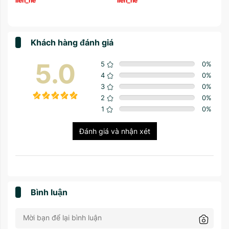
lien_he
lien_he
Khách hàng đánh giá
5.0
5
0
%
4
0
%
3
0
%
2
0
%
1
0
%
Đánh giá và nhận xét
Bình luận