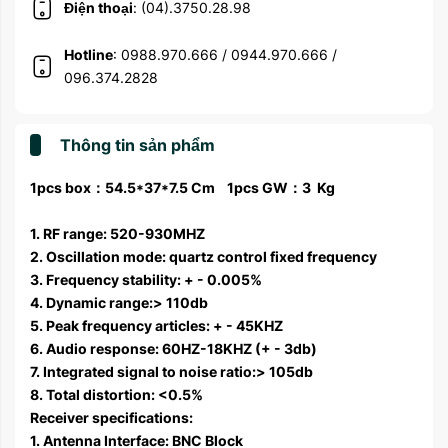
Điện thoại
: (04).3750.28.98
Hotline
: 0988.970.666 / 0944.970.666 /
096.374.2828
Thông tin sản phẩm
1pcs box：54.5*37*7.5 Cm 1pcs GW：3 Kg
1. RF range: 520-930MHZ
2. Oscillation mode: quartz control fixed frequency
3. Frequency stability: + - 0.005%
4. Dynamic range:> 110db
5. Peak frequency articles: + - 45KHZ
6. Audio response: 60HZ-18KHZ (+ - 3db)
7. Integrated signal to noise ratio:> 105db
8. Total distortion: <0.5%
Receiver specifications:
1. Antenna Interface: BNC Block