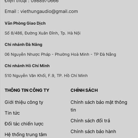
Điện thoại :
0988970666
Email :
viethungaudio@gmail.com
Văn Phòng Giao Dịch
Số 8/486, Đường Xuân Đỉnh, Tp. Hà Nội
Chi nhánh Đà Nãng
06 Nguyễn Nhược Pháp - Phường Hoà Minh - TP Đà Nẵng
Chi nhánh Hồ Chí Minh
510 Nguyễn Văn Khối, F.9, TP. Hồ Chí Minh
THÔNG TIN CÔNG TY
CHÍNH SÁCH
Giới thiệu công ty
Chính sách bảo mật thông
tin
Tin tức
Chính sách đổi trả
Đối tác chiến lược
Chính sách bảo hành
Hệ thống trung tâm