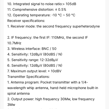
10. Integrated signal to noise ratio:> 105dB
11. Comprehensive distortion: ≤ 0.5%
12. Operating temperature: -10 ℃ ~ 50 ℃
Receiver specifications:
1. Receiver mode: the second frequency superheterodyne
2. IF frequency: the first IF: 110MHz, the second IF
10.7MHz
3. Wireless interface: BNC / 50
4. Sensitivity: 12dBμV (80dBS / N)
5. Sensitivity range: 12-32dBμV
6. Sensitivity: 12dBμV (80dBS / N)
7. Maximum output level: + 10dBV
Transmitter Specifications:
1. Antenna program: Pocket transmitter with a 1/4-
wavelength whip antenna, hand-held microphone built-in
spiral antenna
2. Output power: high frequency 30Mw, low frequency
3Mw