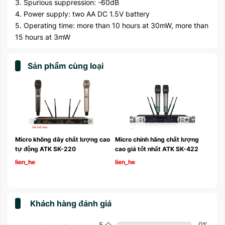
3. Spurious suppression: -60dB
4. Power supply: two AA DC 1.5V battery
5. Operating time: more than 10 hours at 30mW, more than
15 hours at 3mW
Sản phẩm cùng loại
cao 
Micro không dây chất lượng cao 
Micro chính hãng chất lượng 
tự động ATK SK-220 
cao giá tốt nhất ATK SK-422 
lien_he
lien_he
Khách hàng đánh giá
5
0
%