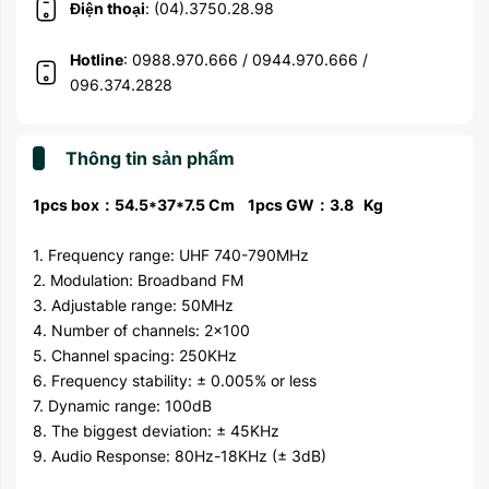
Điện thoại
: (04).3750.28.98
Hotline
: 0988.970.666 / 0944.970.666 /
096.374.2828
Thông tin sản phẩm
1pcs box：54.5*37*7.5 Cm 1pcs GW：3.8 Kg
1. Frequency range: UHF 740-790MHz
2. Modulation: Broadband FM
3. Adjustable range: 50MHz
4. Number of channels: 2x100
5. Channel spacing: 250KHz
6. Frequency stability: ± 0.005% or less
7. Dynamic range: 100dB
8. The biggest deviation: ± 45KHz
9. Audio Response: 80Hz-18KHz (± 3dB)