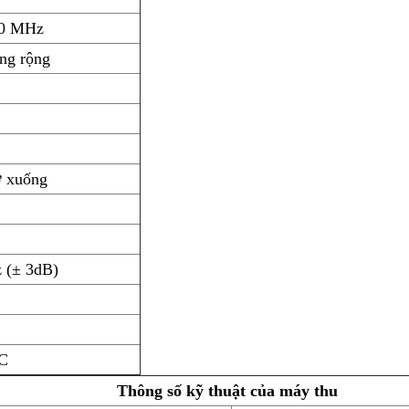
90 MHz
ng rộng
ở xuống
 (± 3dB)
oC
Thông số kỹ thuật của máy thu