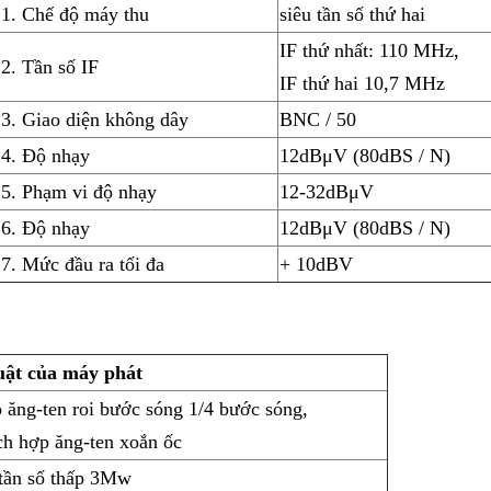
1. Chế độ máy thu
siêu tần số thứ hai
IF thứ nhất: 110 MHz,
2. Tần số IF
IF thứ hai 10,7 MHz
3. Giao diện không dây
BNC / 50
4. Độ nhạy
12dBμV (80dBS / N)
5. Phạm vi độ nhạy
12-32dBμV
6. Độ nhạy
12dBμV (80dBS / N)
7. Mức đầu ra tối đa
+ 10dBV
uật của máy phát
ó ăng-ten roi bước sóng 1/4 bước sóng,
ch hợp ăng-ten xoắn ốc
tần số thấp 3Mw