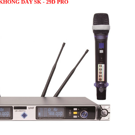
KHÔNG DÂY SK - 29D PRO
 hát 
Micro không dây SK - 886 siêu 
Micro không dâ
bền
chuẩn, giá rẻ n
lien_he
lien_he