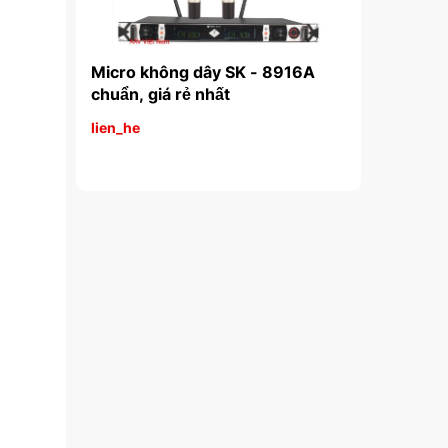
y SK - 8916A 
Micro không dây SK - 8000 
Micr
hất
chính hãng
lien_he
lien_