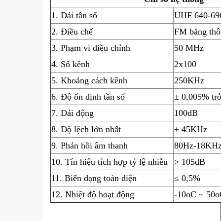
1. Dải tần số
UHF 640-6
2. Điều chế
FM băng thô
3. Phạm vi điều chỉnh
50 MHz
4. Số kênh
2x100
5. Khoảng cách kênh
250KHz
6. Độ ổn định tần số
± 0,005% tr
7. Dải động
100dB
8. Độ lệch lớn nhất
± 45KHz
9. Phản hồi âm thanh
80Hz-18KHz
10. Tín hiệu tích hợp tỷ lệ nhiễu
> 105dB
11. Biến dạng toàn diện
≤ 0,5%
12. Nhiệt độ hoạt động
-10oC ~ 50