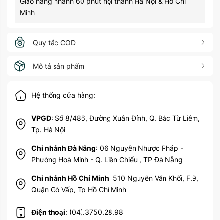
Giao hàng nhanh 60 phút nội thành Hà Nội & Hồ Chí
Minh
Quy tắc COD
Mô tả sản phẩm
Hệ thống cửa hàng:
VPGD
: Số 8/486, Đường Xuân Đỉnh, Q. Bắc Từ Liêm,
Tp. Hà Nội
Chi nhánh Đà Nãng
: 06 Nguyễn Nhược Pháp -
Phường Hoà Minh - Q. Liên Chiểu , TP Đà Nẵng
Chi nhánh Hồ Chí Minh
: 510 Nguyễn Văn Khối, F.9,
Quận Gò Vấp, Tp Hồ Chí Minh
Điện thoại
: (04).3750.28.98