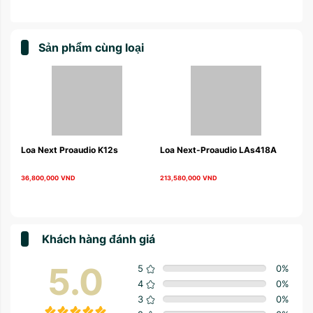
Sản phẩm cùng loại
xt-Proaudio LAs418A
Loa Next-Proaudio LAs118A 
Loa Next-Proa
000
VND
162,800,000
VND
168,900,000
VND
Khách hàng đánh giá
5.0
5
0
%
4
0
%
3
0
%