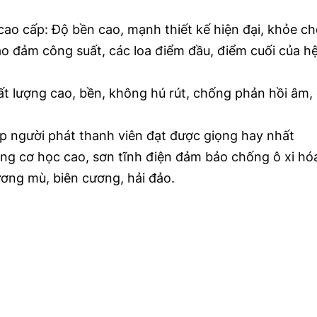
cao cấp: Độ bền cao, mạnh thiết kế hiện đại, khỏe c
 đảm công suất, các loa điểm đầu, điểm cuối của h
Truyền Thanh Internet: Giải 
Giải pháp hệ thống t
Pháp Truyền Thông Hiện Đại cho 
thông minh, âm than
các địa phương, nhà máy, nhà 
minh trong kỷ nguyên
lien_he
lien_he
hất lượng cao, bền, không hú rút, chống phản hồi âm,
xưởng, ...
nguyên ...
ép người phát thanh viên đạt được giọng hay nhất
ộng cơ học cao, sơn tĩnh điện đảm bảo chống ô xi hó
ơng mù, biên cương, hải đảo.