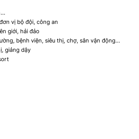
..
đơn vị bộ đội, công an
n giới, hải đảo
ng, bệnh viện, siêu thị, chợ, sân vận động...
ị, giảng dậy
sort