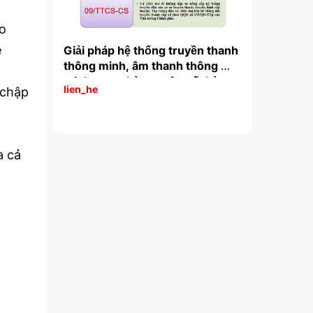
ho
ệ
ruyền thanh 
Giải pháp hệ thống truyền thanh 
Bộ triệt p
h thông 
thông minh, âm thanh thông 
224N NEW
 số, kỷ 
minh trong kỷ nguyên số, kỷ 
lien_he
lien_he
 chập
nguyên ...
a cả