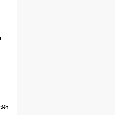
g
tiến