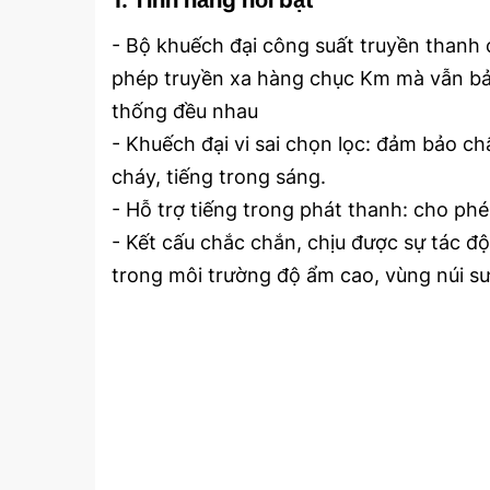
- Bộ khuếch đại công suất truyền thanh 
phép truyền xa hàng chục Km mà vẫn bảo
áp hệ thống truyền thanh 
Hệ Thống Truyền Thanh Ứng 
Dụng Công Nghệ Thông Tin, 
thống đều nhau
Giải Pháp Hiệu Quả Để Chuyển 
lien_he
- Khuếch đại vi sai chọn lọc: đảm bảo c
Đổi Số Các Đài ...
cháy, tiếng trong sáng.
- Hỗ trợ tiếng trong phát thanh: cho ph
- Kết cấu chắc chắn, chịu được sự tác đ
trong môi trường độ ẩm cao, vùng núi sư