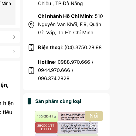
Chiểu , TP Đà Nẵng
í Minh
Chi nhánh Hồ Chí Minh
: 510
Nguyễn Văn Khối, F.9, Quận
Gò Vấp, Tp Hồ Chí Minh
Điện thoại
: (04).3750.28.98
Hotline
: 0988.970.666 /
0944.970.666 /
096.374.2828
ện,
Sản phẩm cùng loại
n hiện
 tiêu
Nổi
Nổi
Bật
Bật