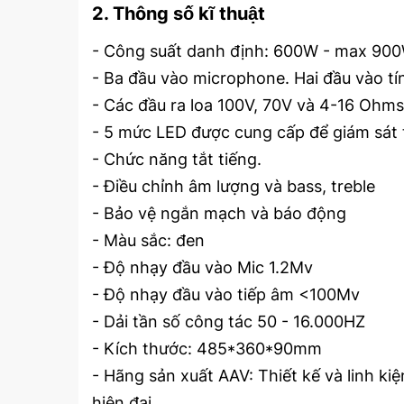
2. Thông số kĩ thuật
- Công suất danh định: 600W - max 90
- Ba đầu vào microphone. Hai đầu vào tín 
- Các đầu ra loa 100V, 70V và 4-16 Ohms
- 5 mức LED được cung cấp để giám sát
- Chức năng tắt tiếng.
- Điều chỉnh âm lượng và bass, treble
- Bảo vệ ngắn mạch và báo động
- Màu sắc: đen
- Độ nhạy đầu vào Mic 1.2Mv
- Độ nhạy đầu vào tiếp âm <100Mv
- Dải tần số công tác 50 - 16.000HZ
- Kích thước: 485*360*90mm
- Hãng sản xuất AAV: Thiết kế và linh ki
hiện đại