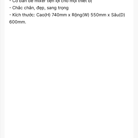
- Có bàn để mixer tiện lợi cho mọi thiết bị
- Chắc chắn, đẹp, sang trọng
- Kích thước: Cao(H) 740mm x Rộng(W) 550mm x Sâu(D)
600mm.