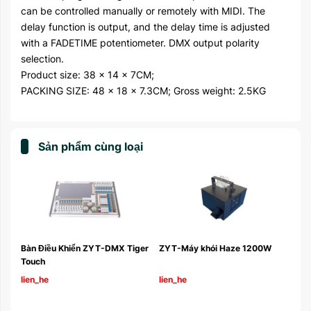
can be controlled manually or remotely with MIDI. The
delay function is output, and the delay time is adjusted
with a FADETIME potentiometer. DMX output polarity
selection.
Product size: 38 x 14 x 7CM;
PACKING SIZE: 48 x 18 x 7.3CM; Gross weight: 2.5KG
Sản phẩm cùng loại
er 
Bàn Điều Khiển ZYT-DMX Tiger 
ZYT-Máy khói Haze 1200W
Touch 
lien_he
lien_he