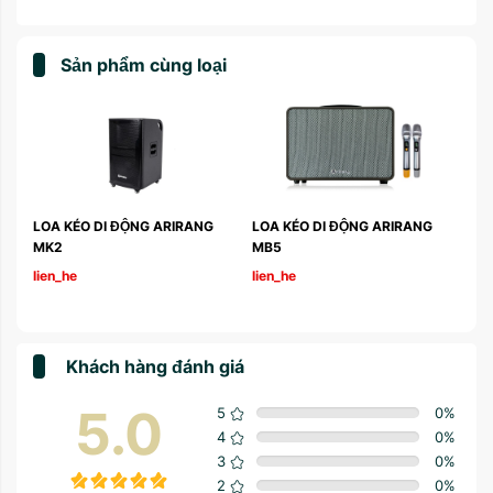
Sản phẩm cùng loại
LOA KÉO DI ĐỘNG ARIRANG 
LOA KÉO DI ĐỘNG ARIRANG 
LO
MK2
MB5
MK
lien_he
lien_he
lie
Khách hàng đánh giá
5.0
5
0
%
4
0
%
3
0
%
2
0
%