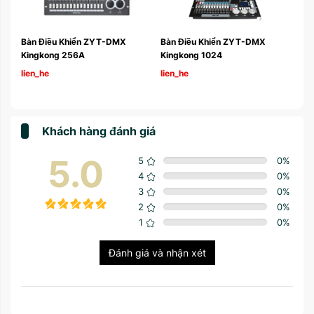
-DMX  
Bàn Điều Khiển ZYT-DMX 
Bàn Điều Khiển ZYT-DMX Tig
Kingkong 1024 
Touch
lien_he
lien_he
Khách hàng đánh giá
5.0
5
0
%
4
0
%
3
0
%
2
0
%
1
0
%
Đánh giá và nhận xét