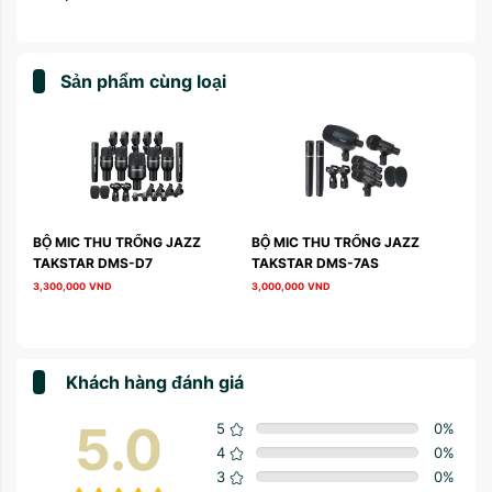
Sản phẩm cùng loại
AR 
BỘ MIC THU TRỐNG JAZZ 
BỘ MIC THU TRỐNG JAZZ 
TAKSTAR DMS-D7
TAKSTAR DMS-7AS
3,300,000
VND
3,000,000
VND
Khách hàng đánh giá
5.0
5
0
%
4
0
%
3
0
%