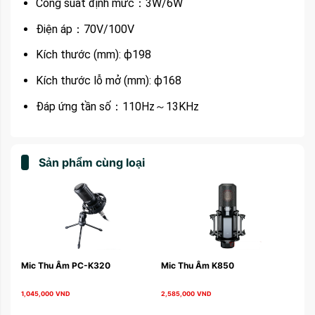
Công suất định mức：3W/6W
Điện áp：70V/100V
Kích thước (mm): ф198
Kích thước lỗ mở (mm): ф168
Đáp ứng tần số：110Hz～13KHz
Sản phẩm cùng loại
Mic Thu Âm PC-K320
Mic Thu Âm K850
1,045,000
VND
2,585,000
VND