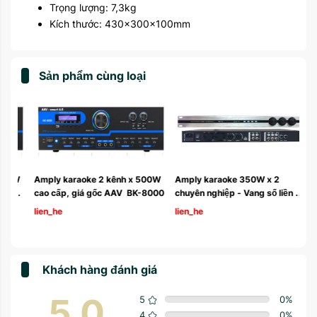
Trọng lượng: 7,3kg
Kích thước: 430×300×100mm
Sản phẩm cùng loại
W 
Amply karaoke 2 kênh x 500W 
Amply karaoke 350W x 2 
cao cấp, giá gốc AAV  BK-8000
chuyên nghiệp - Vang số liền 
công suất AAV  CE-350
lien_he
lien_he
Khách hàng đánh giá
5.0
5
0
%
4
0
%