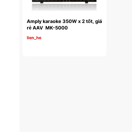
AV HA-
Amply karaoke 350W x 2 tốt, giá 
Amply kara
rẻ AAV  MK-5000
hát hay, gi
lien_he
lien_he