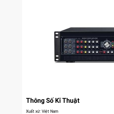
Ampli Karaoke EKAX-1L
5,450,000
VND
Thông Số Kĩ Thuật
Xuất xứ: Việt Nam