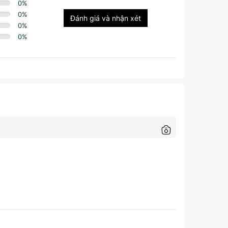
0
%
0
%
Đánh giá và nhận xét
0
%
0
%