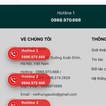
Hotline 1
0988.970.666
VỀ CHÚNG TÔI
THÔNG
AAV VIỆT NAM
Giới thi
Hotline 1
0988.970.666
VPGD :
Số 8/486, Đường Xuân Đỉnh,
Tin tức
Hà Nội, Việt Nam
Đối tác 
Hotline :
0988.970.666 /
Hotline 2
0944.970.666 / 096.374.2828
Hệ thống
0944.970.666
Điện thoại :
0988970666
Email :
viethungaudio@gmail.com
Hotline 3