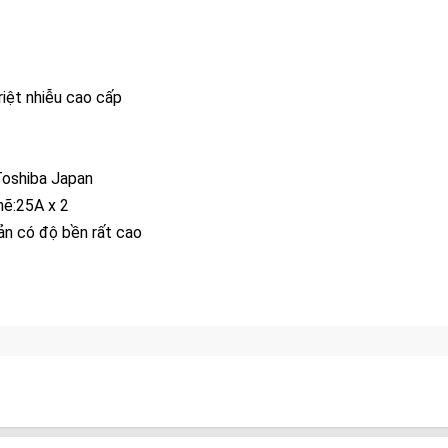
riệt nhiễu cao cấp
Toshiba Japan
mẽ:25A x 2
ản có độ bền rất cao