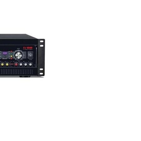
Amply Karaoke EKAX-2A
AMPLY CÔNG SUẤT A
3600BT
9,500,000
VND
lien_he