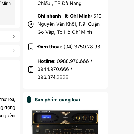
Chiểu , TP Đà Nẵng
í Minh
Chi nhánh Hồ Chí Minh
: 510
Nguyễn Văn Khối, F.9, Quận
Gò Vấp, Tp Hồ Chí Minh
Điện thoại
: (04).3750.28.98
Hotline
: 0988.970.666 /
0944.970.666 /
096.374.2828
như loa,
Sản phẩm cùng loại
ng động
hông cần