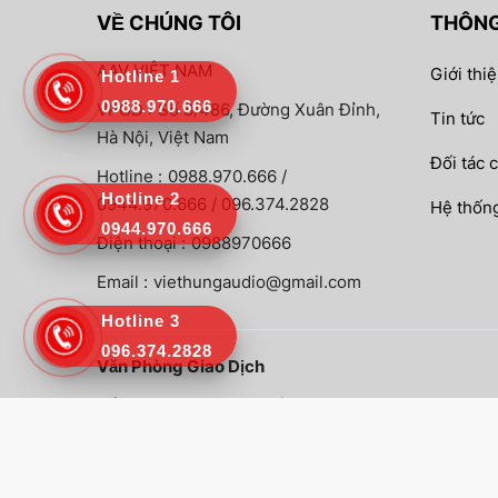
VỀ CHÚNG TÔI
THÔNG
AAV VIỆT NAM
Giới thi
Hotline 1
0988.970.666
VPGD :
Số 8/486, Đường Xuân Đỉnh,
Tin tức
Hà Nội, Việt Nam
Đối tác 
Hotline :
0988.970.666 /
Hotline 2
0944.970.666 / 096.374.2828
Hệ thống
0944.970.666
Điện thoại :
0988970666
Email :
viethungaudio@gmail.com
Hotline 3
096.374.2828
Văn Phòng Giao Dịch
Số 8/486, Đường Xuân Đỉnh, Tp. Hà Nội