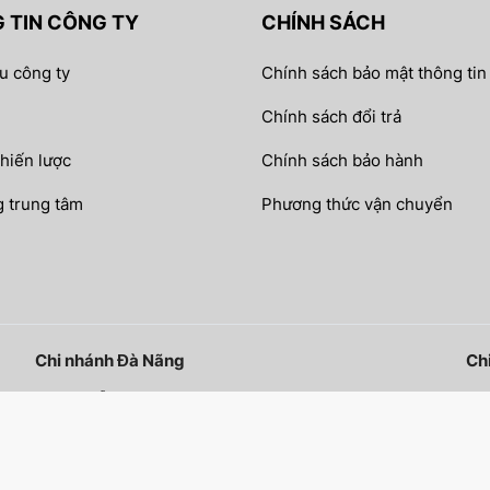
 TIN CÔNG TY
CHÍNH SÁCH
ệu công ty
Chính sách bảo mật thông tin
Chính sách đổi trả
chiến lược
Chính sách bảo hành
 trung tâm
Phương thức vận chuyển
Chi nhánh Đà Nãng
Ch
06 Nguyễn Nhược Pháp - Phường Hoà Minh - TP Đà
510
Nẵng
Copyright by AAV VIỆT NAM