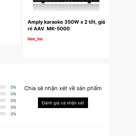
AV HA-
Amply karaoke 350W x 2 tốt, giá 
Amply kara
rẻ AAV  MK-5000
hát hay, gi
lien_he
lien_he
0
%
Chia sẻ nhận xét về sản phẩm
0
%
0
%
Đánh giá và nhận xét
0
%
0
%