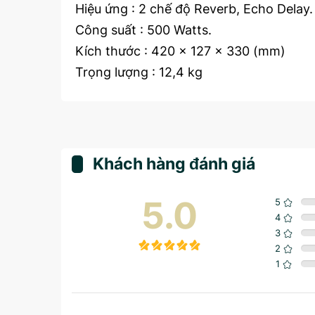
Hiệu ứng : 2 chế độ Reverb, Echo Delay.
Công suất : 500 Watts.
Kích thước : 420 x 127 x 330 (mm)
raoke EKAX-1L
Amply Karaoke EKAX-2A
Trọng lượng : 12,4 kg
00
VND
9,500,000
VND
Khách hàng đánh giá
5.0
5
4
3
2
1