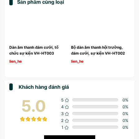
Sản phẩm cùng loại
Dàn âm thanh đám cưới, tổ 
Bộ dàn âm thanh hội trường, 
Dàn
chức sự kiện VH-HT003
đám cưới, sự kiện VH-HT002
cướ
lien_he
lien_he
lie
Khách hàng đánh giá
5.0
5
0
%
4
0
%
3
0
%
2
0
%
1
0
%