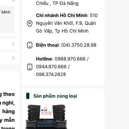
Chiểu , TP Đà Nẵng
í Minh
Chi nhánh Hồ Chí Minh
: 510
Nguyễn Văn Khối, F.9, Quận
Gò Vấp, Tp Hồ Chí Minh
Điện thoại
: (04).3750.28.98
Hotline
: 0988.970.666 /
0944.970.666 /
096.374.2828
g theo
Sản phẩm cùng loại
 nghi,
h hàng
ay mắn
o trong