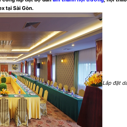
x tại Sài Gòn.
Dàn âm thanh hội trường, đám 
Bộ dàn âm thanh hội t
cưới, sự kiện VH-HT001
Cai 
lien_he
lien_he
Lắp đặt d