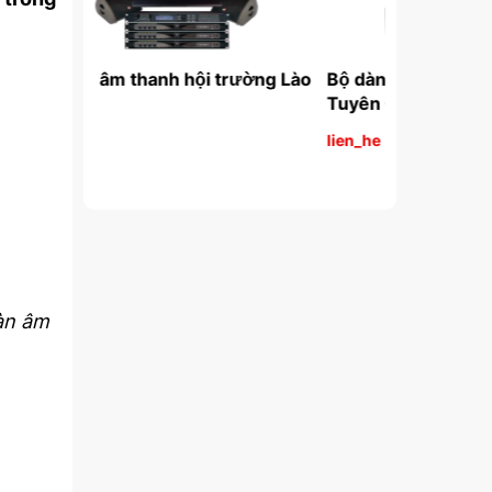
rường Lào 
Bộ dàn âm thanh hội trường 
Lắp đặt dàn
Tuyên Quang
huyện Yên 
lien_he
lien_he
àn âm