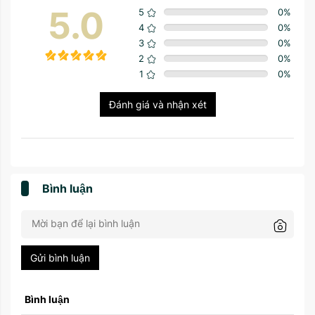
5.0
5
0
%
4
0
%
3
0
%
2
0
%
1
0
%
Đánh giá và nhận xét
Bình luận
Gửi bình luận
Bình luận