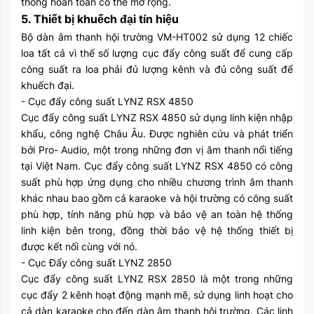
thống hoàn toàn có thể mở rộng.
5. Thiết bị khuếch đại tín hiệu
Bộ dàn âm thanh hội trường VM-HT002 sử dụng 12 chiếc
loa tất cả vì thế số lượng cục đẩy công suất để cung cấp
công suất ra loa phải đủ lượng kênh và đủ công suất để
khuếch đại.
- Cục đẩy công suất LYNZ RSX 4850
Cục đẩy công suất LYNZ RSX 4850 sử dụng linh kiện nhập
khẩu, công nghệ Châu Âu. Được nghiên cứu và phát triển
bởi Pro- Audio, một trong những đơn vị âm thanh nổi tiếng
tại Việt Nam. Cục đẩy công suất LYNZ RSX 4850 có công
suất phù hợp ứng dụng cho nhiều chương trình âm thanh
khác nhau bao gồm cả karaoke và hội trường có công suất
phù hợp, tính năng phù hợp và bảo vệ an toàn hệ thống
linh kiện bên trong, đồng thời bảo vệ hệ thống thiết bị
được kết nối cùng với nó.
- Cục Đẩy công suất LYNZ 2850
Cục đẩy công suất LYNZ RSX 2850 là một trong những
cục đẩy 2 kênh hoạt động mạnh mẽ, sử dụng linh hoạt cho
cả dàn karaoke cho đến dàn âm thanh hội trường. Các linh