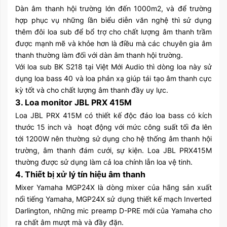
Dàn âm thanh hội trường lớn đến 1000m2, và để trường
hợp phục vụ những lần biểu diễn văn nghệ thì sử dụng
thêm đôi loa sub để bổ trợ cho chất lượng âm thanh trầm
được mạnh mẽ và khỏe hơn là điều mà các chuyên gia âm
thanh thường làm đối với dàn âm thanh hội trường.
Với loa sub BK S218 tại Việt Mới Audio thì dòng loa này sử
dụng loa bass 40 và loa phản xạ giúp tái tạo âm thanh cực
kỳ tốt và cho chất lượng âm thanh đầy uy lực.
3. Loa monitor JBL PRX 415M
Loa JBL PRX 415M có thiết kế độc đáo loa bass có kích
thước 15 inch và hoạt động với mức công suất tối đa lên
tới 1200W nên thường sử dụng cho hệ thống âm thanh hội
trường, âm thanh đám cưới, sự kiện. Loa JBL PRX415M
thường được sử dụng làm cả loa chính lẫn loa vệ tinh.
4. Thiết bị xử lý tín hiệu âm thanh
Mixer Yamaha MGP24X là dòng mixer của hãng sản xuất
nổi tiếng Yamaha, MGP24X sử dụng thiết kế mạch Inverted
Darlington, những mic preamp D-PRE mới của Yamaha cho
ra chất âm mượt mà và đầy đặn.