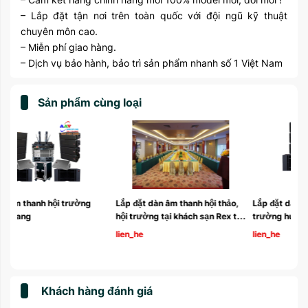
– Lắp đặt tận nơi trên toàn quốc với đội ngũ kỹ thuật
chuyên môn cao.
– Miễn phí giao hàng.
– Dịch vụ bảo hành, bảo trì sản phẩm nhanh số 1 Việt Nam
Sản phẩm cùng loại
, 
Lắp đặt dàn âm thanh hội 
Lắp đặt dàn âm thanh hội 
tại 
trường huyện Yên Phong tỉnh 
trường tại Phú Thọ VH-HT001 
Bắc Ninh
lien_he
lien_he
Khách hàng đánh giá