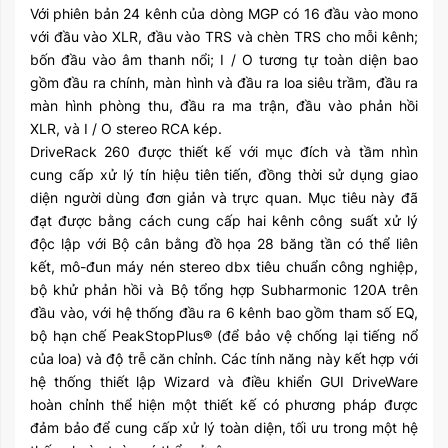
Với phiên bản 24 kênh của dòng MGP có 16 đầu vào mono
với đầu vào XLR, đầu vào TRS và chèn TRS cho mỗi kênh;
bốn đầu vào âm thanh nổi; I / O tương tự toàn diện bao
gồm đầu ra chính, màn hình và đầu ra loa siêu trầm, đầu ra
màn hình phòng thu, đầu ra ma trận, đầu vào phản hồi
XLR, và I / O stereo RCA kép.
DriveRack 260 được thiết kế với mục đích và tầm nhìn
cung cấp xử lý tín hiệu tiên tiến, đồng thời sử dụng giao
diện người dùng đơn giản và trực quan. Mục tiêu này đã
đạt được bằng cách cung cấp hai kênh công suất xử lý
độc lập với Bộ cân bằng đồ họa 28 băng tần có thể liên
kết, mô-đun máy nén stereo dbx tiêu chuẩn công nghiệp,
bộ khử phản hồi và Bộ tổng hợp Subharmonic 120A trên
đầu vào, với hệ thống đầu ra 6 kênh bao gồm tham số EQ,
bộ hạn chế PeakStopPlus® (để bảo vệ chống lại tiếng nổ
của loa) và độ trễ căn chỉnh. Các tính năng này kết hợp với
hệ thống thiết lập Wizard và điều khiển GUI DriveWare
hoàn chỉnh thể hiện một thiết kế có phương pháp được
đảm bảo để cung cấp xử lý toàn diện, tối ưu trong một hệ