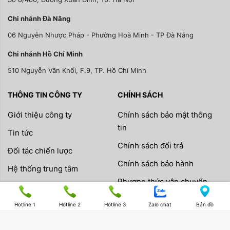
Chi nhánh Đà Nãng
06 Nguyễn Nhược Pháp - Phường Hoà Minh - TP Đà Nẵng
Chi nhánh Hồ Chí Minh
510 Nguyễn Văn Khối, F.9, TP. Hồ Chí Minh
THÔNG TIN CÔNG TY
CHÍNH SÁCH
Giới thiệu công ty
Chính sách bảo mật thông
tin
Tin tức
Chính sách đổi trả
Đối tác chiến lược
Chính sách bảo hành
Hệ thống trung tâm
Phương thức vận chuyển
Copyright by AAV VIỆT NAM
Hotline 1
Hotline 2
Hotline 3
Zalo chat
Bản đồ