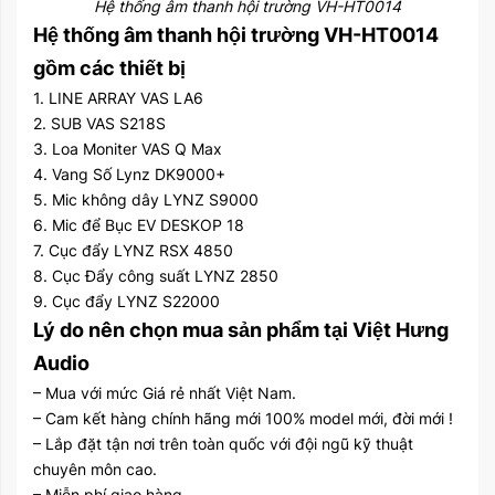
Hệ thống âm thanh hội trường VH-HT0014
Hệ thống âm thanh hội trường VH-HT0014
gồm các thiết bị
1. LINE ARRAY VAS LA6
2. SUB VAS S218S
3. Loa Moniter VAS Q Max
4. Vang Số Lynz DK9000+
5. Mic không dây LYNZ S9000
6. Mic để Bục EV DESKOP 18
7. Cục đẩy LYNZ RSX 4850
8. Cục Đẩy công suất LYNZ 2850
9. Cục đẩy LYNZ S22000
Lý do nên chọn mua sản phẩm tại Việt Hưng
Audio
– Mua với mức Giá rẻ nhất Việt Nam.
– Cam kết hàng chính hãng mới 100% model mới, đời mới !
– Lắp đặt tận nơi trên toàn quốc với đội ngũ kỹ thuật
chuyên môn cao.
– Miễn phí giao hàng.